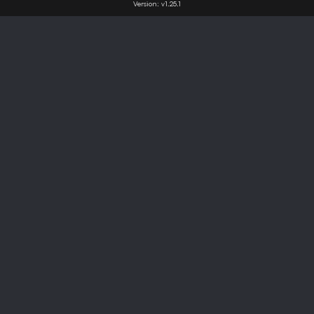
Version:
v1.25.1